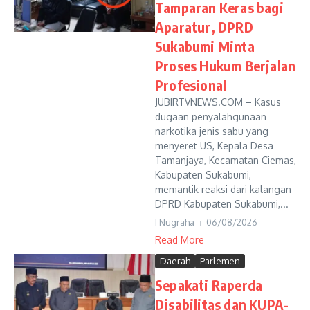
Tamparan Keras bagi
Aparatur, DPRD
Sukabumi Minta
Proses Hukum Berjalan
Profesional
JUBIRTVNEWS.COM – Kasus
dugaan penyalahgunaan
narkotika jenis sabu yang
menyeret US, Kepala Desa
Tamanjaya, Kecamatan Ciemas,
Kabupaten Sukabumi,
memantik reaksi dari kalangan
DPRD Kabupaten Sukabumi,...
I Nugraha
06/08/2026
Read More
Daerah
Parlemen
Sepakati Raperda
Disabilitas dan KUPA-