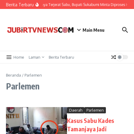
Berita Terbaru
Kades Tamanjaya Terjerat Sabu, Bupati Sukabumi Minta Diproses Hukum
Main Menu
Home
Laman
Berita Terbaru
Beranda
/
Parlemen
Parlemen
Daerah
Parlemen
Kasus Sabu Kades
Tamanjaya Jadi