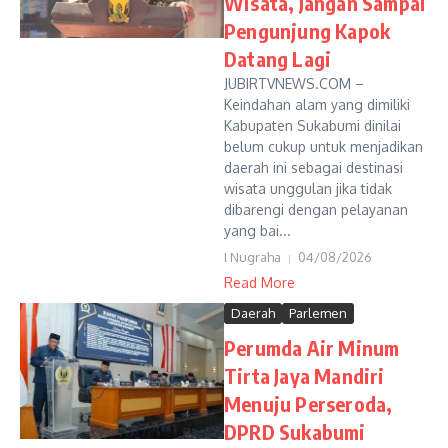
Wisata, Jangan Sampai
Pengunjung Kapok
Datang Lagi
JUBIRTVNEWS.COM –
Keindahan alam yang dimiliki
Kabupaten Sukabumi dinilai
belum cukup untuk menjadikan
daerah ini sebagai destinasi
wisata unggulan jika tidak
dibarengi dengan pelayanan
yang bai...
I Nugraha
04/08/2026
Read More
Daerah
Parlemen
Perumda Air Minum
Tirta Jaya Mandiri
Menuju Perseroda,
DPRD Sukabumi