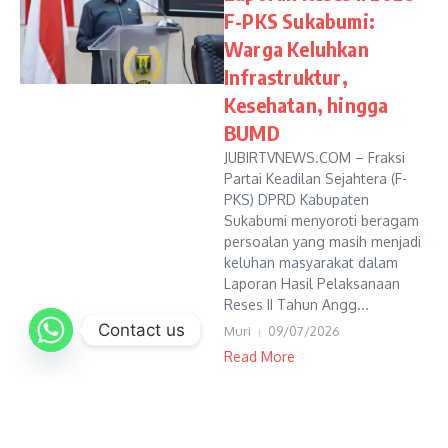
F-PKS Sukabumi:
Warga Keluhkan
Infrastruktur,
Kesehatan, hingga
BUMD
JUBIRTVNEWS.COM – Fraksi
Partai Keadilan Sejahtera (F-
PKS) DPRD Kabupaten
Sukabumi menyoroti beragam
persoalan yang masih menjadi
keluhan masyarakat dalam
Laporan Hasil Pelaksanaan
Reses II Tahun Angg...
Contact us
Muri
09/07/2026
Read More
1
2
3
...
18