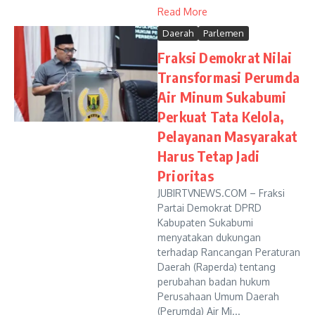
Read More
Daerah
Parlemen
Fraksi Demokrat Nilai
Transformasi Perumda
Air Minum Sukabumi
Perkuat Tata Kelola,
Pelayanan Masyarakat
Harus Tetap Jadi
Prioritas
JUBIRTVNEWS.COM – Fraksi
Partai Demokrat DPRD
Kabupaten Sukabumi
menyatakan dukungan
terhadap Rancangan Peraturan
Daerah (Raperda) tentang
perubahan badan hukum
Perusahaan Umum Daerah
(Perumda) Air Mi...