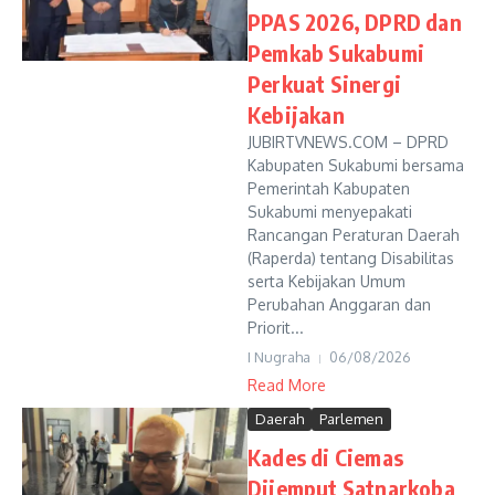
PPAS 2026, DPRD dan
Pemkab Sukabumi
Perkuat Sinergi
Kebijakan
JUBIRTVNEWS.COM – DPRD
Kabupaten Sukabumi bersama
Pemerintah Kabupaten
Sukabumi menyepakati
Rancangan Peraturan Daerah
(Raperda) tentang Disabilitas
serta Kebijakan Umum
Perubahan Anggaran dan
Priorit...
I Nugraha
06/08/2026
Read More
Daerah
Parlemen
Kades di Ciemas
Dijemput Satnarkoba