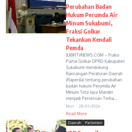
Perubahan Badan
Hukum Perumda Air
Minum Sukabumi,
Fraksi Golkar
Tekankan Kendali
Pemda
JUBIRTVNEWS.COM – Fraksi
Partai Golkar DPRD Kabupaten
Sukabumi mendukung
Rancangan Peraturan Daerah
(Raperda) tentang perubahan
badan hukum Perumda Air
Minum Tirta Jaya Mandiri
menjadi Perseroan Terba...
Muri
28/07/2026
Read More
Daerah
Parlemen