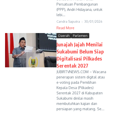
Persatuan Pembangunan
(PPP), Andri Hidayana, untuk
lebi...
Candra Saputra
30/07/2026
Read More
Daerah
Parlemen
Junajah Jajah Menilai
Sukabumi Belum Siap
Digitalisasi Pilkades
Serentak 2027
JUBIRTVNEWS.COM – Wacana
penerapan sistem digital atau
e-voting pada Pemilihan
Kepala Desa (Pilkades)
Serentak 2027 di Kabupaten
Sukabumi dinilai masih
membutuhkan kajian dan
persiapan yang matang. Se...