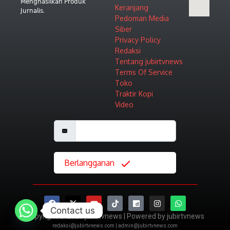
𝖬𝖾𝗇𝗀𝗁𝖺𝗌𝗂𝗅𝗄𝖺𝗇 𝖯𝗋𝗈𝖽𝗎𝗄
Keranjang
𝖩𝗎𝗋𝗇𝖺𝗅𝗂𝗌.
Pedoman Media
Siber
Privacy Policy
Redaksi
Tentang jubirtvnews
Terms Of Service
Toko
Traktir Kopi
Video
Berlangganan
Contact us
Copyright © 2026 jubirtvnews | Powered by jubirtvnews
redaksi@jubirtvnews.com | admin@jubirtvnews.com