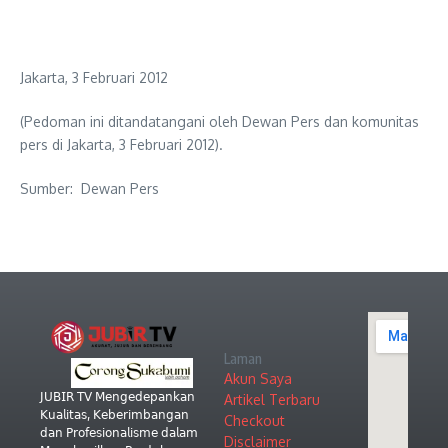
Jakarta, 3 Februari 2012
(Pedoman ini ditandatangani oleh Dewan Pers dan komunitas
pers di Jakarta, 3 Februari 2012).
Sumber: Dewan Pers
Laman
Akun Saya
𝖩𝖴𝖡𝖨𝖱 𝖳𝖵 𝖬𝖾𝗇𝗀𝖾𝖽𝖾𝗉𝖺𝗇𝗄𝖺𝗇
Artikel Terbaru
𝖪𝗎𝖺𝗅𝗂𝗍𝖺𝗌, 𝖪𝖾𝖻𝖾𝗋𝗂𝗆𝖻𝖺𝗇𝗀𝖺𝗇
Checkout
𝖽𝖺𝗇 𝖯𝗋𝗈𝖿𝖾𝗌𝗂𝗈𝗇𝖺𝗅𝗂𝗌𝗆𝖾 𝖽𝖺𝗅𝖺𝗆
Disclaimer