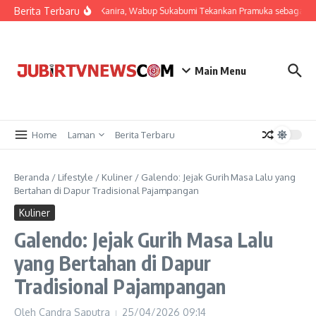
Berita Terbaru
Buka LT I dan Kanira, Wabup Sukabumi Tekankan Pramuka sebagai W
Main Menu
Home
Laman
Berita Terbaru
Beranda
/
Lifestyle
/
Kuliner
/
Galendo: Jejak Gurih Masa Lalu yang
Bertahan di Dapur Tradisional Pajampangan
Kuliner
Galendo: Jejak Gurih Masa Lalu
yang Bertahan di Dapur
Tradisional Pajampangan
Oleh
Candra Saputra
25/04/2026
09:14