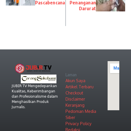
Pascabencana
Penanganan
Darurat
Laman
Akun Saya
𝖩𝖴𝖡𝖨𝖱 𝖳𝖵 𝖬𝖾𝗇𝗀𝖾𝖽𝖾𝗉𝖺𝗇𝗄𝖺𝗇
Artikel Terbaru
𝖪𝗎𝖺𝗅𝗂𝗍𝖺𝗌, 𝖪𝖾𝖻𝖾𝗋𝗂𝗆𝖻𝖺𝗇𝗀𝖺𝗇
Checkout
𝖽𝖺𝗇 𝖯𝗋𝗈𝖿𝖾𝗌𝗂𝗈𝗇𝖺𝗅𝗂𝗌𝗆𝖾 𝖽𝖺𝗅𝖺𝗆
Disclaimer
𝖬𝖾𝗇𝗀𝗁𝖺𝗌𝗂𝗅𝗄𝖺𝗇 𝖯𝗋𝗈𝖽𝗎𝗄
Keranjang
𝖩𝗎𝗋𝗇𝖺𝗅𝗂𝗌.
Pedoman Media
Siber
Privacy Policy
Redaksi