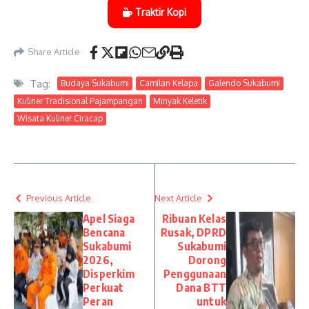
Traktir Kopi
Share Article
Tag:
Budaya Sukabumi
Camilan Kelapa
Galendo Sukabumi
Kuliner Tradisional Pajampangan
Minyak Keletik
Wisata Kuliner Ciracap
Previous Article
Next Article
Apel Siaga
Ribuan Kelas
Bencana
Rusak, DPRD
Sukabumi
Sukabumi
2026,
Dorong
Disperkim
Penggunaan
Perkuat
Dana BTT
Peran
untuk