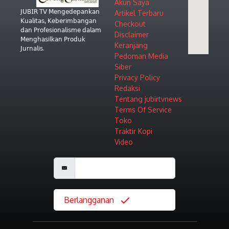
Akun Saya
𝖩𝖴𝖡𝖨𝖱 𝖳𝖵 𝖬𝖾𝗇𝗀𝖾𝖽𝖾𝗉𝖺𝗇𝗄𝖺𝗇
Artikel Terbaru
𝖪𝗎𝖺𝗅𝗂𝗍𝖺𝗌, 𝖪𝖾𝖻𝖾𝗋𝗂𝗆𝖻𝖺𝗇𝗀𝖺𝗇
Checkout
𝖽𝖺𝗇 𝖯𝗋𝗈𝖿𝖾𝗌𝗂𝗈𝗇𝖺𝗅𝗂𝗌𝗆𝖾 𝖽𝖺𝗅𝖺𝗆
Disclaimer
𝖬𝖾𝗇𝗀𝗁𝖺𝗌𝗂𝗅𝗄𝖺𝗇 𝖯𝗋𝗈𝖽𝗎𝗄
Keranjang
𝖩𝗎𝗋𝗇𝖺𝗅𝗂𝗌.
Pedoman Media
Siber
Privacy Policy
Redaksi
Tentang jubirtvnews
Terms Of Service
Toko
Traktir Kopi
Video
Berlangganan