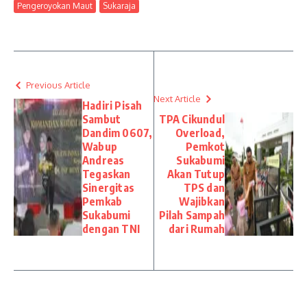
Pengeroyokan Maut
Sukaraja
Previous Article
Next Article
Hadiri Pisah
Sambut
TPA Cikundul
Dandim 0607,
Overload,
Wabup
Pemkot
Andreas
Sukabumi
Tegaskan
Akan Tutup
Sinergitas
TPS dan
Pemkab
Wajibkan
Sukabumi
Pilah Sampah
dengan TNI
dari Rumah