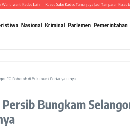
wanti Kades Lain
Kasus Sabu Kades Tamanjaya Jadi Tamparan Keras bagi Apar
eristiwa
Nasional
Kriminal
Parlemen
Pemerintahan
or FC, Bobotoh di Sukabumi Bertanya-tanya
Persib Bungkam Selangor
nya