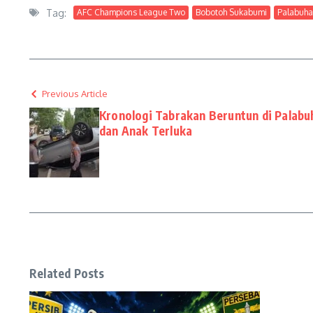
Tag:
AFC Champions League Two
Bobotoh Sukabumi
Palabuha
Previous Article
Kronologi Tabrakan Beruntun di Palabuh
dan Anak Terluka
Related Posts