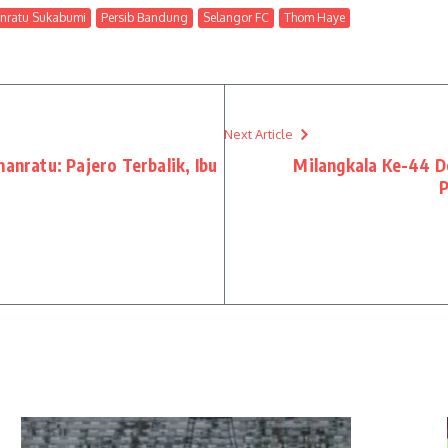
nratu Sukabumi
Persib Bandung
Selangor FC
Thom Haye
Next Article
anratu: Pajero Terbalik, Ibu
Milangkala Ke-44 
P