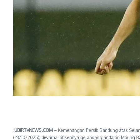
JUBIRTVNEWS.COM
– Kemenangan Persib Bandung atas Selan
(23/10/2025), diwarnai absennya gelandang andalan Maung 