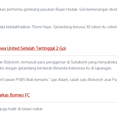
ukkan performa gemilang pasukan Bojan Hodak. Gol kemenangan dice
pada ketidakhadiran Thom Haye. Gelandang berusia 30 tahun itu seb
a United Setelah Tertinggal 2 Gol
n Bobotoh, termasuk para penggemar di Sukabumi yang menyaksikan 
si elegan gelandang berdarah Belanda-Indonesia itu di lapangan.
rti lawan PSBS Biak kemarin,” ujar Adam, salah satu Bobotoh asal Pa
arkas Borneo FC
ga hadir di lokasi nobar.