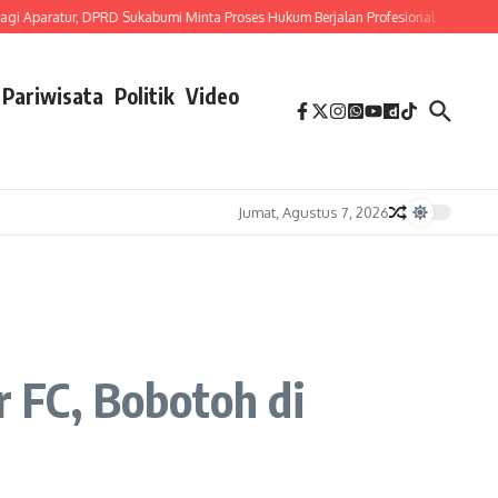
atur, DPRD Sukabumi Minta Proses Hukum Berjalan Profesional
Sepakati Rape
Pariwisata
Politik
Video
Jumat, Agustus 7, 2026
 FC, Bobotoh di