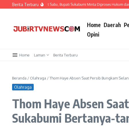
Berita Terbaru
des Tamanjaya Terjerat Sabu, Bupati Sukabumi Minta Diproses Hukum dan Wanti-
Home
Daerah
P
Opini
Home
Laman
Berita Terbaru
Beranda
/
Olahraga
/
Thom Haye Absen Saat Persib Bungkam Selang
Olahraga
Thom Haye Absen Saat 
Sukabumi Bertanya-ta