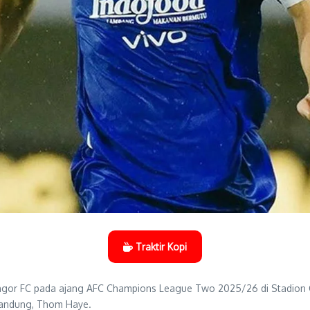
Traktir Kopi
gor FC pada ajang AFC Champions League Two 2025/26 di Stadion G
Bandung, Thom Haye.