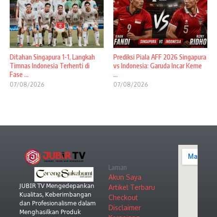
Ditahan Singapura 1-1, Langkah
Prediksi Piala AFF 2026 Singapura
Timnas Indonesia Terhenti di
vs Indonesia: Garuda Incar Keme
Fase ...
...
07/08/2026
07/08/2026
Laman
Akun Saya
𝖩𝖴𝖡𝖨𝖱 𝖳𝖵 𝖬𝖾𝗇𝗀𝖾𝖽𝖾𝗉𝖺𝗇𝗄𝖺𝗇
Artikel Terbaru
𝖪𝗎𝖺𝗅𝗂𝗍𝖺𝗌, 𝖪𝖾𝖻𝖾𝗋𝗂𝗆𝖻𝖺𝗇𝗀𝖺𝗇
Checkout
𝖽𝖺𝗇 𝖯𝗋𝗈𝖿𝖾𝗌𝗂𝗈𝗇𝖺𝗅𝗂𝗌𝗆𝖾 𝖽𝖺𝗅𝖺𝗆
Disclaimer
𝖬𝖾𝗇𝗀𝗁𝖺𝗌𝗂𝗅𝗄𝖺𝗇 𝖯𝗋𝗈𝖽𝗎𝗄