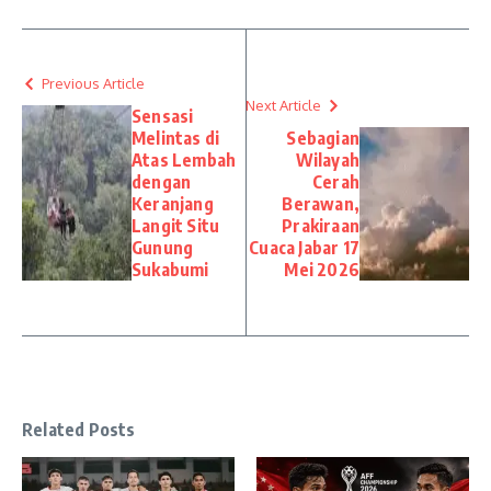
Previous Article
Next Article
Sensasi
Melintas di
Sebagian
Atas Lembah
Wilayah
dengan
Cerah
Keranjang
Berawan,
Langit Situ
Prakiraan
Gunung
Cuaca Jabar 17
Sukabumi
Mei 2026
Related Posts