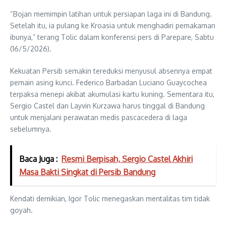
“Bojan memimpin latihan untuk persiapan laga ini di Bandung.
Setelah itu, ia pulang ke Kroasia untuk menghadiri pemakaman
ibunya,” terang Tolic dalam konferensi pers di Parepare, Sabtu
(16/5/2026).
Kekuatan Persib semakin tereduksi menyusul absennya empat
pemain asing kunci.
Federico Barba
dan
Luciano Guaycochea
terpaksa menepi akibat akumulasi kartu kuning. Sementara itu,
Sergio Castel
dan
Layvin Kurzawa
harus tinggal di Bandung
untuk menjalani perawatan medis pascacedera di laga
sebelumnya.
Baca Juga :
Resmi Berpisah, Sergio Castel Akhiri
Masa Bakti Singkat di Persib Bandung
Kendati demikian, Igor Tolic menegaskan mentalitas tim tidak
goyah.