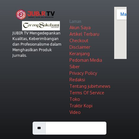
Laman
Akun Saya
𝖩𝖴𝖡𝖨𝖱 𝖳𝖵 𝖬𝖾𝗇𝗀𝖾𝖽𝖾𝗉𝖺𝗇𝗄𝖺𝗇
Artikel Terbaru
𝖪𝗎𝖺𝗅𝗂𝗍𝖺𝗌, 𝖪𝖾𝖻𝖾𝗋𝗂𝗆𝖻𝖺𝗇𝗀𝖺𝗇
Checkout
𝖽𝖺𝗇 𝖯𝗋𝗈𝖿𝖾𝗌𝗂𝗈𝗇𝖺𝗅𝗂𝗌𝗆𝖾 𝖽𝖺𝗅𝖺𝗆
Disclaimer
𝖬𝖾𝗇𝗀𝗁𝖺𝗌𝗂𝗅𝗄𝖺𝗇 𝖯𝗋𝗈𝖽𝗎𝗄
Keranjang
𝖩𝗎𝗋𝗇𝖺𝗅𝗂𝗌.
Pedoman Media
Siber
Privacy Policy
Redaksi
Tentang jubirtvnews
Terms Of Service
Toko
Traktir Kopi
Video