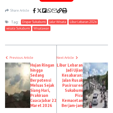
Share Article
Tag:
Dispar Sukabumi
Jalur Wisata
Libur Lebaran 2026
wisata Sukabumi
Wisatawan
Previous Article
Next Article
Hujan Ringan
Libur Lebaran
hingga
Jadi Ujian
Sedang
Kesabaran:
Berpotensi
Jalan Rusak
Meluas Sejak
Pasirsuren
Siang Hari,
Sukabumi
Prakiraan
Picu
Cuaca Jabar 22
Kemacetan
Maret 2026
Berjam-jam