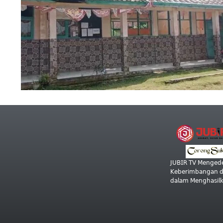
𝖩𝖴𝖡𝖨𝖱 𝖳𝖵 𝖬𝖾𝗇𝗀𝖾𝖽𝖾
𝖪𝖾𝖻𝖾𝗋𝗂𝗆𝖻𝖺𝗇𝗀𝖺𝗇 𝖽𝖺
𝖽𝖺𝗅𝖺𝗆 𝖬𝖾𝗇𝗀𝗁𝖺𝗌𝗂𝗅𝗄