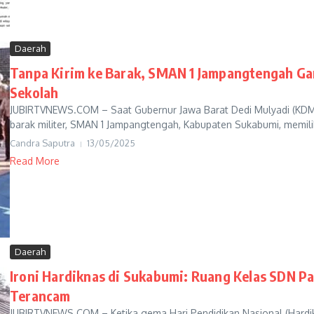
Daerah
Tanpa Kirim ke Barak, SMAN 1 Jampangtengah Ga
Sekolah
JUBIRTVNEWS.COM – Saat Gubernur Jawa Barat Dedi Mulyadi (KDM)
barak militer, SMAN 1 Jampangtengah, Kabupaten Sukabumi, memili
Candra Saputra
13/05/2025
Read More
Daerah
Ironi Hardiknas di Sukabumi: Ruang Kelas SDN P
Terancam
JUBIRTVNEWS.COM – Ketika gema Hari Pendidikan Nasional (Har