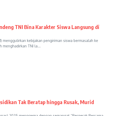
ndeng TNI Bina Karakter Siswa Langsung di
 menggulirkan kebijakan pengiriman siswa bermasalah ke
h menghadirkan TNI la...
asidikan Tak Beratap hingga Rusak, Murid
diknas) 2025 menggema dengan semangat “Bergerak Bersama,