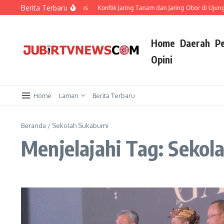
Berita Terbaru
ta Tak Ada Perlakuan Khusus
Konflik Jaring Tanam dan Jaring Obor di Ujungg
Home
Daerah
P
Opini
Home
Laman
Berita Terbaru
Beranda
/
Sekolah Sukabumi
Menjelajahi Tag: Seko