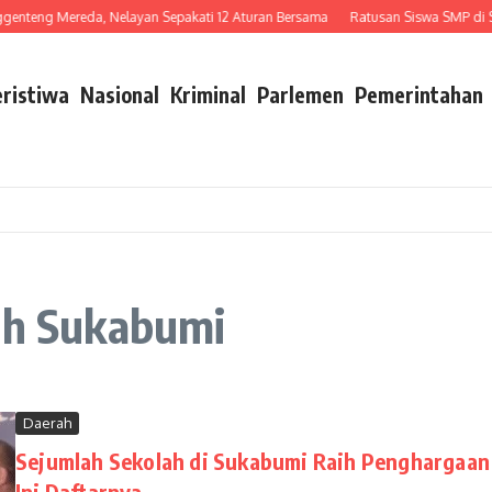
enteng Mereda, Nelayan Sepakati 12 Aturan Bersama
Ratusan Siswa SMP di Sim
eristiwa
Nasional
Kriminal
Parlemen
Pemerintahan
lah Sukabumi
Daerah
Sejumlah Sekolah di Sukabumi Raih Penghargaan
Ini Daftarnya