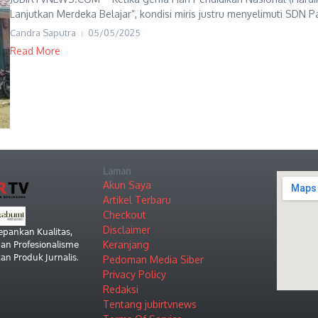
Lanjutkan Merdeka Belajar”, kondisi miris justru menyelimuti SDN Pas
Candra Saputra
05/05/2025
Read More
Laman
Akun Saya
Artikel Terbaru
Checkout
Disclaimer
𝗉𝖺𝗇𝗄𝖺𝗇 𝖪𝗎𝖺𝗅𝗂𝗍𝖺𝗌,
Keranjang
𝗇 𝖯𝗋𝗈𝖿𝖾𝗌𝗂𝗈𝗇𝖺𝗅𝗂𝗌𝗆𝖾
𝗇 𝖯𝗋𝗈𝖽𝗎𝗄 𝖩𝗎𝗋𝗇𝖺𝗅𝗂𝗌.
Pedoman Media Siber
Privacy Policy
Redaksi
Tentang jubirtvnews