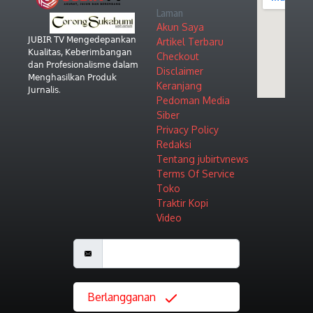
Laman
Akun Saya
𝖩𝖴𝖡𝖨𝖱 𝖳𝖵 𝖬𝖾𝗇𝗀𝖾𝖽𝖾𝗉𝖺𝗇𝗄𝖺𝗇
Artikel Terbaru
𝖪𝗎𝖺𝗅𝗂𝗍𝖺𝗌, 𝖪𝖾𝖻𝖾𝗋𝗂𝗆𝖻𝖺𝗇𝗀𝖺𝗇
Checkout
𝖽𝖺𝗇 𝖯𝗋𝗈𝖿𝖾𝗌𝗂𝗈𝗇𝖺𝗅𝗂𝗌𝗆𝖾 𝖽𝖺𝗅𝖺𝗆
Disclaimer
𝖬𝖾𝗇𝗀𝗁𝖺𝗌𝗂𝗅𝗄𝖺𝗇 𝖯𝗋𝗈𝖽𝗎𝗄
Keranjang
𝖩𝗎𝗋𝗇𝖺𝗅𝗂𝗌.
Pedoman Media
Siber
Privacy Policy
Redaksi
Tentang jubirtvnews
Terms Of Service
Toko
Traktir Kopi
Video
Berlangganan