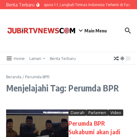
Berita Terbaru
Ditahan Singapura 1-1, Langkah Timnas Indonesia Terhenti di Fase G
Main Menu
Home
Laman
Berita Terbaru
Beranda
/
Perumda BPR
Menjelajahi Tag: Perumda BPR
Daerah
Parlemen
Video
Perumda BPR
Sukabumi akan jadi