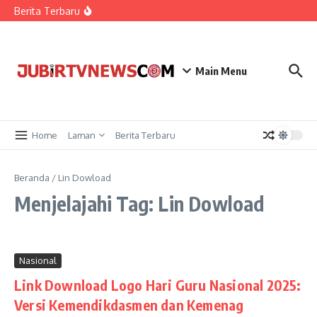
Usai Debut Bersama Persib, Mariano Peralta Bidik
Berita Terbaru
Trofi Perdana di Final Piala Presiden 2026
Tingkatkan Kualitas Pelayanan Masyarakat,
Disperkim Sukabumi Mulai Pembangunan Kantor
Kecamatan Surade
Dinas PU Kabupaten Sukabumi Tunjukkan
Kepedulian, Salurkan Bantuan untuk Korban
Main Menu
Kebakaran Ciptamulya
Home
Laman
Berita Terbaru
Beranda
/
Lin Dowload
Menjelajahi Tag: Lin Dowload
Nasional
Link Download Logo Hari Guru Nasional 2025:
Versi Kemendikdasmen dan Kemenag