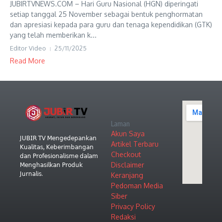
JUBIRTVNEWS.COM – Hari Guru Nasional (HGN) diperingati
setiap tanggal 25 November sebagai bentuk penghormatan
dan apresiasi kepada para guru dan tenaga kependidikan (GTK)
yang telah memberikan k...
Editor Video
25/11/2025
Read More
Laman
Akun Saya
𝖩𝖴𝖡𝖨𝖱 𝖳𝖵 𝖬𝖾𝗇𝗀𝖾𝖽𝖾𝗉𝖺𝗇𝗄𝖺𝗇
Artikel Terbaru
𝖪𝗎𝖺𝗅𝗂𝗍𝖺𝗌, 𝖪𝖾𝖻𝖾𝗋𝗂𝗆𝖻𝖺𝗇𝗀𝖺𝗇
Checkout
𝖽𝖺𝗇 𝖯𝗋𝗈𝖿𝖾𝗌𝗂𝗈𝗇𝖺𝗅𝗂𝗌𝗆𝖾 𝖽𝖺𝗅𝖺𝗆
Disclaimer
𝖬𝖾𝗇𝗀𝗁𝖺𝗌𝗂𝗅𝗄𝖺𝗇 𝖯𝗋𝗈𝖽𝗎𝗄
𝖩𝗎𝗋𝗇𝖺𝗅𝗂𝗌.
Keranjang
Pedoman Media
Siber
Privacy Policy
Redaksi