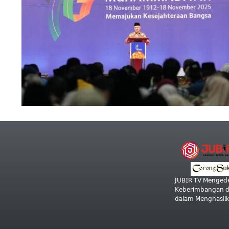
𝖩𝖴𝖡𝖨𝖱 𝖳𝖵 𝖬𝖾𝗇𝗀𝖾𝖽𝖾
𝖪𝖾𝖻𝖾𝗋𝗂𝗆𝖻𝖺𝗇𝗀𝖺𝗇 𝖽𝖺
𝖽𝖺𝗅𝖺𝗆 𝖬𝖾𝗇𝗀𝗁𝖺𝗌𝗂𝗅𝗄