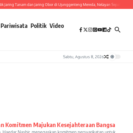
ik Jaring Tanam dan Jaring Obor di Ujunggenteng Mereda, Nelayan Sepakati 12 At
Pariwisata
Politik
Video
Sabtu, Agustus 8, 2026
n Komitmen Majukan Kesejahteraan Bangsa
aedar Nashir, menegaskan komitmen persyarikatan untuk