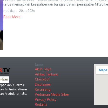
terus memajukan kesejahteraan bangsa dalam peringatan Milad ke
Redaksi
20/11/2025
Read More
Laman
Akun Saya
Artikel Terbaru
Checkout
Disclaimer
𝗉𝖺𝗇𝗄𝖺𝗇 𝖪𝗎𝖺𝗅𝗂𝗍𝖺𝗌,
Keranjang
𝗇 𝖯𝗋𝗈𝖿𝖾𝗌𝗂𝗈𝗇𝖺𝗅𝗂𝗌𝗆𝖾
𝗇 𝖯𝗋𝗈𝖽𝗎𝗄 𝖩𝗎𝗋𝗇𝖺𝗅𝗂𝗌.
Pedoman Media Siber
Privacy Policy
Redaksi