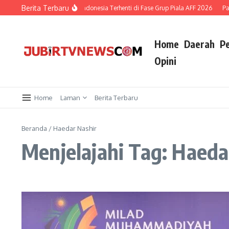
Berita Terbaru
gapura 1-1, Langkah Timnas Indonesia Terhenti di Fase Grup Piala AFF 2026
Pao
Home
Daerah
P
Opini
Home
Laman
Berita Terbaru
Beranda
/
Haedar Nashir
Menjelajahi Tag: Haeda