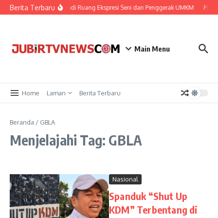
Berita Terbaru
estival, Plara Fest 2026 Jadi Ruang Ekspresi Seni dan Penggerak UMKM
Perkua
Main Menu
Home
Laman
Berita Terbaru
Beranda
/
GBLA
Menjelajahi Tag: GBLA
Nasional
Spanduk “Shut Up
KDM” Terbentang di