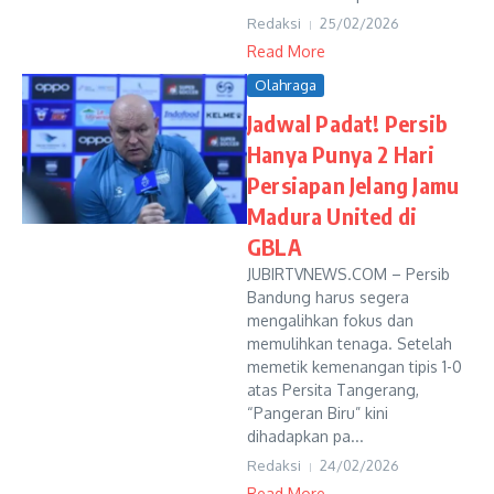
Redaksi
25/02/2026
Read More
Olahraga
Jadwal Padat! Persib
Hanya Punya 2 Hari
Persiapan Jelang Jamu
Madura United di
GBLA
JUBIRTVNEWS.COM – Persib
Bandung harus segera
mengalihkan fokus dan
memulihkan tenaga. Setelah
memetik kemenangan tipis 1-0
atas Persita Tangerang,
“Pangeran Biru” kini
dihadapkan pa...
Redaksi
24/02/2026
Read More