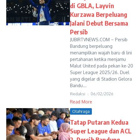
di GBLA, Layvin
Kurzawa Berpeluang
Jalani Debut Bersama
Persib
JUBIRTVNEWS.COM – Persib
Bandung berpeluang
menampilkan wajah baru di lini
pertahanan ketika menjamu
Malut United pada pekan ke-20
Super League 2025/26. Duel
yang digelar di Stadion Gelora
Bandu...
Redaksi
06/02/2026
Read More
Olahraga
Tatap Putaran Kedua
Super League dan ACL
2, Persib Bandung