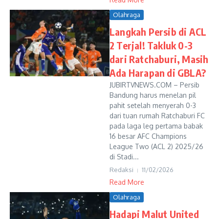
Olahraga
Langkah Persib di ACL
2 Terjal! Takluk 0-3
dari Ratchaburi, Masih
Ada Harapan di GBLA?
JUBIRTVNEWS.COM – Persib
Bandung harus menelan pil
pahit setelah menyerah 0-3
dari tuan rumah Ratchaburi FC
pada laga leg pertama babak
16 besar AFC Champions
League Two (ACL 2) 2025/26
di Stadi...
Redaksi
11/02/2026
Read More
Olahraga
Hadapi Malut United