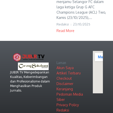
menjamu Selangor FC dalam
laga ketiga Grup G AFC
Champions League (ACL) Two,
Kamis (23/10/2025),...
Redaksi
23/10/2025
Read More
Laman
Akun Saya
𝖩𝖴𝖡𝖨𝖱 𝖳𝖵 𝖬𝖾𝗇𝗀𝖾𝖽𝖾𝗉𝖺𝗇𝗄𝖺𝗇
Artikel Terbaru
𝖪𝗎𝖺𝗅𝗂𝗍𝖺𝗌, 𝖪𝖾𝖻𝖾𝗋𝗂𝗆𝖻𝖺𝗇𝗀𝖺𝗇
Checkout
𝖽𝖺𝗇 𝖯𝗋𝗈𝖿𝖾𝗌𝗂𝗈𝗇𝖺𝗅𝗂𝗌𝗆𝖾 𝖽𝖺𝗅𝖺𝗆
Disclaimer
𝖬𝖾𝗇𝗀𝗁𝖺𝗌𝗂𝗅𝗄𝖺𝗇 𝖯𝗋𝗈𝖽𝗎𝗄
Keranjang
𝖩𝗎𝗋𝗇𝖺𝗅𝗂𝗌.
Pedoman Media
Siber
Privacy Policy
Redaksi