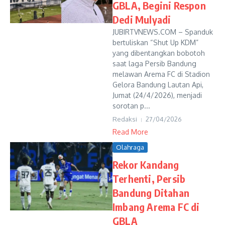
GBLA, Begini Respon
Dedi Mulyadi
JUBIRTVNEWS.COM – Spanduk
bertuliskan “Shut Up KDM”
yang dibentangkan bobotoh
saat laga Persib Bandung
melawan Arema FC di Stadion
Gelora Bandung Lautan Api,
Jumat (24/4/2026), menjadi
sorotan p...
Redaksi
27/04/2026
Read More
Olahraga
Rekor Kandang
Terhenti, Persib
Bandung Ditahan
Imbang Arema FC di
GBLA