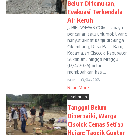
Belum Ditemukan,
Evakuasi Terkendala
Air Keruh
JUBIRTVNEWS.COM – Upaya
pencarian satu unit mobil yang
hanyut akibat banjir di Sungai
Cikembang, Desa Pasir Baru,
Kecamatan Cisolok, Kabupaten
Sukabumi, hingga Minggu
(12/4/2026) belum
membuahkan hasi...
Muri
13/04/2026
Read More
Parlemen
Tanggul Belum
Diperbaiki, Warga
Cisolok Cemas Setiap
Hujan: Taopik Guntur