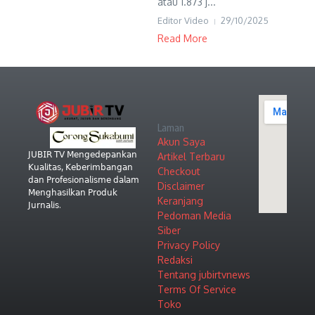
atau 1.873 j...
Editor Video
29/10/2025
Read More
Laman
Akun Saya
𝖩𝖴𝖡𝖨𝖱 𝖳𝖵 𝖬𝖾𝗇𝗀𝖾𝖽𝖾𝗉𝖺𝗇𝗄𝖺𝗇
Artikel Terbaru
𝖪𝗎𝖺𝗅𝗂𝗍𝖺𝗌, 𝖪𝖾𝖻𝖾𝗋𝗂𝗆𝖻𝖺𝗇𝗀𝖺𝗇
Checkout
𝖽𝖺𝗇 𝖯𝗋𝗈𝖿𝖾𝗌𝗂𝗈𝗇𝖺𝗅𝗂𝗌𝗆𝖾 𝖽𝖺𝗅𝖺𝗆
Disclaimer
𝖬𝖾𝗇𝗀𝗁𝖺𝗌𝗂𝗅𝗄𝖺𝗇 𝖯𝗋𝗈𝖽𝗎𝗄
Keranjang
𝖩𝗎𝗋𝗇𝖺𝗅𝗂𝗌.
Pedoman Media
Siber
Privacy Policy
Redaksi
Tentang jubirtvnews
Terms Of Service
Toko