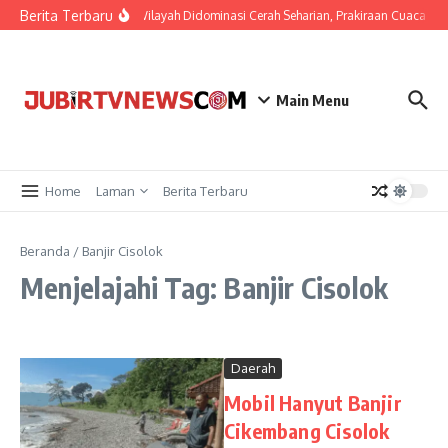
Berita Terbaru
Di Sejumlah Wilayah Didominasi Cerah Seharian, Prakiraan Cuaca Jab
Main Menu
Home
Laman
Berita Terbaru
Beranda
/
Banjir Cisolok
Menjelajahi Tag: Banjir Cisolok
Daerah
Mobil Hanyut Banjir
Cikembang Cisolok