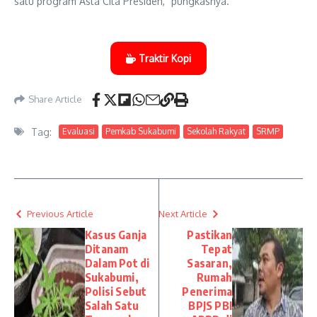
satu program Asta Cita Presiden,” pungkasnya.
Traktir Kopi
Share Article
Tag:
Evaluasi
Pemkab Sukabumi
Sekolah Rakyat
SRMP
Previous Article
Next Article
Kasus Ganja
Pastikan
Ditanam
Tepat
Dalam Pot di
Sasaran,
Sukabumi,
Rumah
Polisi Sebut
Penerima
Salah Satu
BPJS PBI