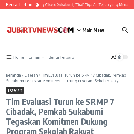
Berita Terbaru
Pesona Curug Cikaso Sukabumi, ‘Tirai’ Tiga Air Terjun yang Menawan
Main Menu
Home
Laman
Berita Terbaru
Beranda
/
Daerah
/
Tim Evaluasi Turun ke SRMP 7 Cibadak, Pemkab
Sukabumi Tegaskan Komitmen Dukung Program Sekolah Rakyat
Daerah
Tim Evaluasi Turun ke SRMP 7
Cibadak, Pemkab Sukabumi
Tegaskan Komitmen Dukung
Program Sekolah Rakyat