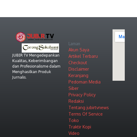
Laman
Akun Saya
𝖩𝖴𝖡𝖨𝖱 𝖳𝖵 𝖬𝖾𝗇𝗀𝖾𝖽𝖾𝗉𝖺𝗇𝗄𝖺𝗇
Artikel Terbaru
𝖪𝗎𝖺𝗅𝗂𝗍𝖺𝗌, 𝖪𝖾𝖻𝖾𝗋𝗂𝗆𝖻𝖺𝗇𝗀𝖺𝗇
Checkout
𝖽𝖺𝗇 𝖯𝗋𝗈𝖿𝖾𝗌𝗂𝗈𝗇𝖺𝗅𝗂𝗌𝗆𝖾 𝖽𝖺𝗅𝖺𝗆
Disclaimer
𝖬𝖾𝗇𝗀𝗁𝖺𝗌𝗂𝗅𝗄𝖺𝗇 𝖯𝗋𝗈𝖽𝗎𝗄
Keranjang
𝖩𝗎𝗋𝗇𝖺𝗅𝗂𝗌.
Pedoman Media
Siber
Privacy Policy
Redaksi
Tentang jubirtvnews
Terms Of Service
Toko
Traktir Kopi
Video