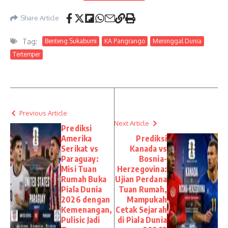
Share Article
Tag:
Benteng Sukabumi
KA Pangrango
Meninggal Dunia
Tertemper
Previous Article
Next Article
Prediksi
Amerika
Prediksi
Serikat vs
Kanada vs
Paraguay:
Bosnia-
Misi Tuan
Herzegovina:
Rumah Buka
Ujian Perdana
Piala Dunia
Tuan Rumah,
2026 dengan
Mampukah
Kemenangan,
Cetak Sejarah
Pulisic Jadi
di Piala Dunia