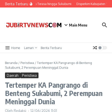
Berita Terbaru
ncang Bogor, Getarannya Terasa hingga Sukabumi
Disperkim Kabupaten Suk
Main Menu
Home
Laman
Berita Terbaru
Beranda
/
Peristiwa
/
Tertemper KA Pangrango di Benteng
Sukabumi, 2 Perempuan Meninggal Dunia
Daerah
Peristiwa
Tertemper KA Pangrango di
Benteng Sukabumi, 2 Perempuan
Meninggal Dunia
Oleh
Redaksi
12/06/2026
11:01