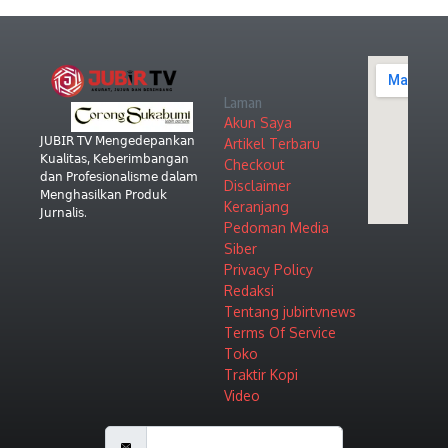
Laman
Akun Saya
𝖩𝖴𝖡𝖨𝖱 𝖳𝖵 𝖬𝖾𝗇𝗀𝖾𝖽𝖾𝗉𝖺𝗇𝗄𝖺𝗇
Artikel Terbaru
𝖪𝗎𝖺𝗅𝗂𝗍𝖺𝗌, 𝖪𝖾𝖻𝖾𝗋𝗂𝗆𝖻𝖺𝗇𝗀𝖺𝗇
Checkout
𝖽𝖺𝗇 𝖯𝗋𝗈𝖿𝖾𝗌𝗂𝗈𝗇𝖺𝗅𝗂𝗌𝗆𝖾 𝖽𝖺𝗅𝖺𝗆
Disclaimer
𝖬𝖾𝗇𝗀𝗁𝖺𝗌𝗂𝗅𝗄𝖺𝗇 𝖯𝗋𝗈𝖽𝗎𝗄
Keranjang
𝖩𝗎𝗋𝗇𝖺𝗅𝗂𝗌.
Pedoman Media
Siber
Privacy Policy
Redaksi
Tentang jubirtvnews
Terms Of Service
Toko
Traktir Kopi
Video