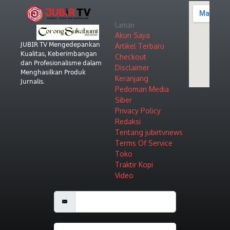
Laman
Akun Saya
𝖩𝖴𝖡𝖨𝖱 𝖳𝖵 𝖬𝖾𝗇𝗀𝖾𝖽𝖾𝗉𝖺𝗇𝗄𝖺𝗇
Artikel Terbaru
𝖪𝗎𝖺𝗅𝗂𝗍𝖺𝗌, 𝖪𝖾𝖻𝖾𝗋𝗂𝗆𝖻𝖺𝗇𝗀𝖺𝗇
Checkout
𝖽𝖺𝗇 𝖯𝗋𝗈𝖿𝖾𝗌𝗂𝗈𝗇𝖺𝗅𝗂𝗌𝗆𝖾 𝖽𝖺𝗅𝖺𝗆
Disclaimer
𝖬𝖾𝗇𝗀𝗁𝖺𝗌𝗂𝗅𝗄𝖺𝗇 𝖯𝗋𝗈𝖽𝗎𝗄
Keranjang
𝖩𝗎𝗋𝗇𝖺𝗅𝗂𝗌.
Pedoman Media
Siber
Privacy Policy
Redaksi
Tentang jubirtvnews
Terms Of Service
Toko
Traktir Kopi
Video