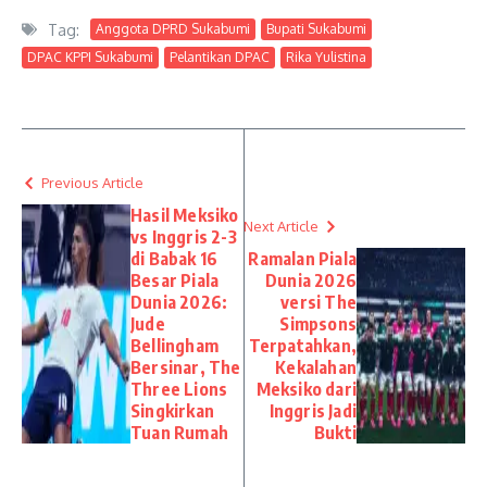
Tag:
Anggota DPRD Sukabumi
Bupati Sukabumi
DPAC KPPI Sukabumi
Pelantikan DPAC
Rika Yulistina
Previous Article
Hasil Meksiko
Next Article
vs Inggris 2-3
di Babak 16
Ramalan Piala
Besar Piala
Dunia 2026
Dunia 2026:
versi The
Jude
Simpsons
Bellingham
Terpatahkan,
Bersinar, The
Kekalahan
Three Lions
Meksiko dari
Singkirkan
Inggris Jadi
Tuan Rumah
Bukti