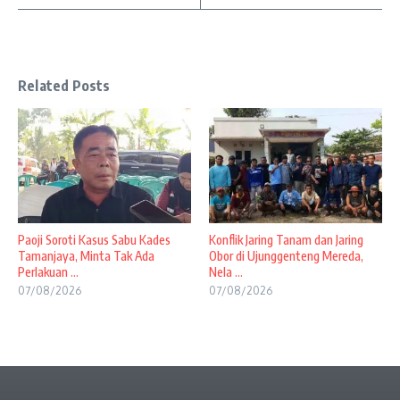
Related Posts
Paoji Soroti Kasus Sabu Kades
Konflik Jaring Tanam dan Jaring
Tamanjaya, Minta Tak Ada
Obor di Ujunggenteng Mereda,
Perlakuan ...
Nela ...
07/08/2026
07/08/2026