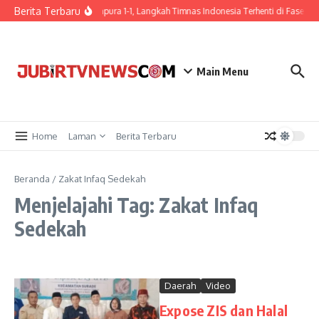
Berita Terbaru
Ditahan Singapura 1-1, Langkah Timnas Indonesia Terhenti di Fase Gr
Main Menu
Home
Laman
Berita Terbaru
Beranda
/
Zakat Infaq Sedekah
Menjelajahi Tag: Zakat Infaq
Sedekah
Daerah
Video
Expose ZIS dan Halal