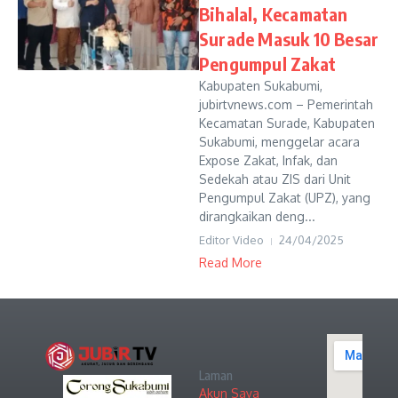
Bihalal, Kecamatan
Surade Masuk 10 Besar
Pengumpul Zakat
Kabupaten Sukabumi,
jubirtvnews.com – Pemerintah
Kecamatan Surade, Kabupaten
Sukabumi, menggelar acara
Expose Zakat, Infak, dan
Sedekah atau ZIS dari Unit
Pengumpul Zakat (UPZ), yang
dirangkaikan deng...
Editor Video
24/04/2025
Read More
Laman
Akun Saya