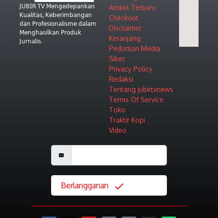
𝖩𝖴𝖡𝖨𝖱 𝖳𝖵 𝖬𝖾𝗇𝗀𝖾𝖽𝖾𝗉𝖺𝗇𝗄𝖺𝗇
Artikel Terbaru
𝖪𝗎𝖺𝗅𝗂𝗍𝖺𝗌, 𝖪𝖾𝖻𝖾𝗋𝗂𝗆𝖻𝖺𝗇𝗀𝖺𝗇
Checkout
𝖽𝖺𝗇 𝖯𝗋𝗈𝖿𝖾𝗌𝗂𝗈𝗇𝖺𝗅𝗂𝗌𝗆𝖾 𝖽𝖺𝗅𝖺𝗆
Disclaimer
𝖬𝖾𝗇𝗀𝗁𝖺𝗌𝗂𝗅𝗄𝖺𝗇 𝖯𝗋𝗈𝖽𝗎𝗄
Keranjang
𝖩𝗎𝗋𝗇𝖺𝗅𝗂𝗌.
Pedoman Media
Siber
Privacy Policy
Redaksi
Tentang jubirtvnews
Terms Of Service
Toko
Traktir Kopi
Video
Berlangganan