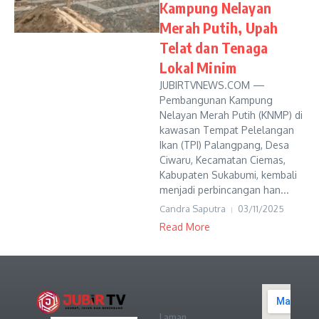
Kampung Nelayan
Merah Putih, Upah
Telat dan Tenaga
Lokal Minim
JUBIRTVNEWS.COM —
Pembangunan Kampung
Nelayan Merah Putih (KNMP) di
kawasan Tempat Pelelangan
Ikan (TPI) Palangpang, Desa
Ciwaru, Kecamatan Ciemas,
Kabupaten Sukabumi, kembali
menjadi perbincangan han...
Candra Saputra
03/11/2025
Read More
Laman