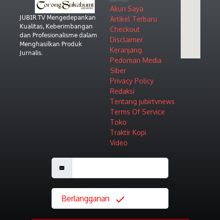
Akun Saya
𝖩𝖴𝖡𝖨𝖱 𝖳𝖵 𝖬𝖾𝗇𝗀𝖾𝖽𝖾𝗉𝖺𝗇𝗄𝖺𝗇
Artikel Terbaru
𝖪𝗎𝖺𝗅𝗂𝗍𝖺𝗌, 𝖪𝖾𝖻𝖾𝗋𝗂𝗆𝖻𝖺𝗇𝗀𝖺𝗇
Checkout
𝖽𝖺𝗇 𝖯𝗋𝗈𝖿𝖾𝗌𝗂𝗈𝗇𝖺𝗅𝗂𝗌𝗆𝖾 𝖽𝖺𝗅𝖺𝗆
Disclaimer
𝖬𝖾𝗇𝗀𝗁𝖺𝗌𝗂𝗅𝗄𝖺𝗇 𝖯𝗋𝗈𝖽𝗎𝗄
Keranjang
𝖩𝗎𝗋𝗇𝖺𝗅𝗂𝗌.
Pedoman Media
Siber
Privacy Policy
Redaksi
Tentang jubirtvnews
Terms Of Service
Toko
Traktir Kopi
Video
Berlangganan