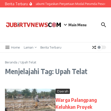
Berita Terbaru
Gerindra Sukabumi Tegaskan Penyertaan Modal Perumda Pesona Pari
Main Menu
Home
Laman
Berita Terbaru
Beranda
/
Upah Telat
Menjelajahi Tag: Upah Telat
Daerah
Warga Palangpang
Keluhkan Proyek