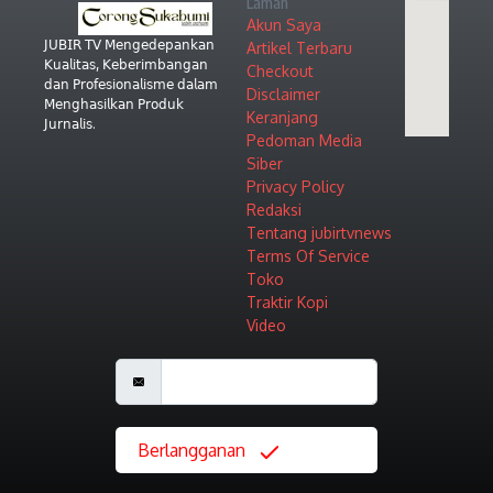
Laman
Akun Saya
𝖩𝖴𝖡𝖨𝖱 𝖳𝖵 𝖬𝖾𝗇𝗀𝖾𝖽𝖾𝗉𝖺𝗇𝗄𝖺𝗇
Artikel Terbaru
𝖪𝗎𝖺𝗅𝗂𝗍𝖺𝗌, 𝖪𝖾𝖻𝖾𝗋𝗂𝗆𝖻𝖺𝗇𝗀𝖺𝗇
Checkout
𝖽𝖺𝗇 𝖯𝗋𝗈𝖿𝖾𝗌𝗂𝗈𝗇𝖺𝗅𝗂𝗌𝗆𝖾 𝖽𝖺𝗅𝖺𝗆
Disclaimer
𝖬𝖾𝗇𝗀𝗁𝖺𝗌𝗂𝗅𝗄𝖺𝗇 𝖯𝗋𝗈𝖽𝗎𝗄
Keranjang
𝖩𝗎𝗋𝗇𝖺𝗅𝗂𝗌.
Pedoman Media
Siber
Privacy Policy
Redaksi
Tentang jubirtvnews
Terms Of Service
Toko
Traktir Kopi
Video
Berlangganan