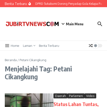
Berita Terbaru
Udar Diri
DPRD Sukabumi Dorong Penyadap Gula Kelapa Pajamp
Main Menu
Home
Laman
Berita Terbaru
Beranda
/
Petani Cikangkung
Menjelajahi Tag: Petani
Cikangkung
Daerah
Parlemen
Video
Status Lahan Tuntas,