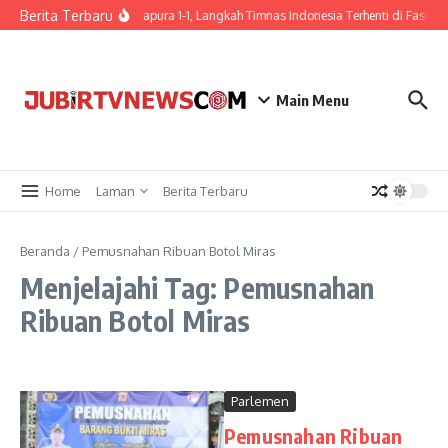
Berita Terbaru
Ditahan Singapura 1-1, Langkah Timnas Indonesia Terhenti di Fase G
Main Menu
Home
Laman
Berita Terbaru
Beranda
/
Pemusnahan Ribuan Botol Miras
Menjelajahi Tag: Pemusnahan
Ribuan Botol Miras
Parlemen
Pemusnahan Ribuan