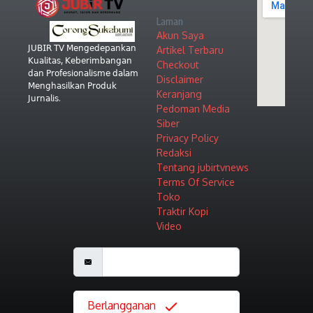
Laman
Akun Saya
𝖩𝖴𝖡𝖨𝖱 𝖳𝖵 𝖬𝖾𝗇𝗀𝖾𝖽𝖾𝗉𝖺𝗇𝗄𝖺𝗇
Artikel Terbaru
𝖪𝗎𝖺𝗅𝗂𝗍𝖺𝗌, 𝖪𝖾𝖻𝖾𝗋𝗂𝗆𝖻𝖺𝗇𝗀𝖺𝗇
Checkout
𝖽𝖺𝗇 𝖯𝗋𝗈𝖿𝖾𝗌𝗂𝗈𝗇𝖺𝗅𝗂𝗌𝗆𝖾 𝖽𝖺𝗅𝖺𝗆
Disclaimer
𝖬𝖾𝗇𝗀𝗁𝖺𝗌𝗂𝗅𝗄𝖺𝗇 𝖯𝗋𝗈𝖽𝗎𝗄
Keranjang
𝖩𝗎𝗋𝗇𝖺𝗅𝗂𝗌.
Pedoman Media
Siber
Privacy Policy
Redaksi
Tentang jubirtvnews
Terms Of Service
Toko
Traktir Kopi
Video
Berlangganan