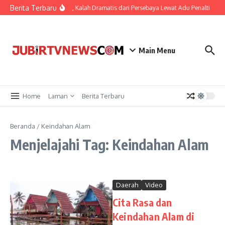
Berita Terbaru
r-up Piala Presiden 2026, Kalah Dramatis dari Persebaya Lewat Adu Penalti
Ka
Main Menu
Home
Laman
Berita Terbaru
Beranda
/
Keindahan Alam
Menjelajahi Tag: Keindahan Alam
Daerah
Video
Cita Rasa dan
Keindahan Alam di