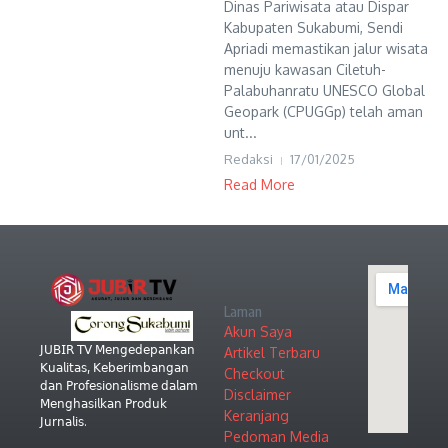
Dinas Pariwisata atau Dispar
Kabupaten Sukabumi, Sendi
Apriadi memastikan jalur wisata
menuju kawasan Ciletuh-
Palabuhanratu UNESCO Global
Geopark (CPUGGp) telah aman
unt...
Redaksi
17/01/2025
Read More
Laman
Akun Saya
𝖩𝖴𝖡𝖨𝖱 𝖳𝖵 𝖬𝖾𝗇𝗀𝖾𝖽𝖾𝗉𝖺𝗇𝗄𝖺𝗇
Artikel Terbaru
𝖪𝗎𝖺𝗅𝗂𝗍𝖺𝗌, 𝖪𝖾𝖻𝖾𝗋𝗂𝗆𝖻𝖺𝗇𝗀𝖺𝗇
Checkout
𝖽𝖺𝗇 𝖯𝗋𝗈𝖿𝖾𝗌𝗂𝗈𝗇𝖺𝗅𝗂𝗌𝗆𝖾 𝖽𝖺𝗅𝖺𝗆
Disclaimer
𝖬𝖾𝗇𝗀𝗁𝖺𝗌𝗂𝗅𝗄𝖺𝗇 𝖯𝗋𝗈𝖽𝗎𝗄
Keranjang
𝖩𝗎𝗋𝗇𝖺𝗅𝗂𝗌.
Pedoman Media