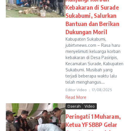
Kebakaran di Surade
Sukabumi, Salurkan
Bantuan dan Berikan
Dukungan Moril
Kabupaten Sukabumi,
jubirtvnews.com – Rasa haru
menyelimuti keluarga korban
kebakaran di Desa Pasiripis,
Kecamatan Surade, Kabupaten
Sukabumi. Musibah yang
terjadi beberapa waktu lalu
telah menghangus...
Editor Video
17/08/2025
Read More
Daerah
Video
Peringati 1 Muharam,
Ketua YFSBBP Gelar