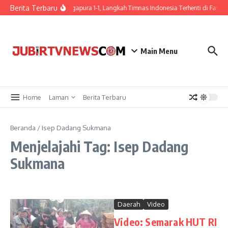
Berita Terbaru
Ditahan Singapura 1-1, Langkah Timnas Indonesia Terhenti di Fase G
Main Menu
Home
Laman
Berita Terbaru
Beranda
/
Isep Dadang Sukmana
Menjelajahi Tag: Isep Dadang
Sukmana
Daerah
Video
Video: Semarak HUT RI