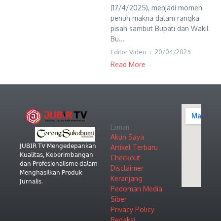
(17/4/2025), menjadi momen
penuh makna dalam rangka
pisah sambut Bupati dan Wakil
Bu...
Editor Video
20/04/2025
Read More
Laman
Akun Saya
𝖩𝖴𝖡𝖨𝖱 𝖳𝖵 𝖬𝖾𝗇𝗀𝖾𝖽𝖾𝗉𝖺𝗇𝗄𝖺𝗇
Artikel Terbaru
𝖪𝗎𝖺𝗅𝗂𝗍𝖺𝗌, 𝖪𝖾𝖻𝖾𝗋𝗂𝗆𝖻𝖺𝗇𝗀𝖺𝗇
Checkout
𝖽𝖺𝗇 𝖯𝗋𝗈𝖿𝖾𝗌𝗂𝗈𝗇𝖺𝗅𝗂𝗌𝗆𝖾 𝖽𝖺𝗅𝖺𝗆
Disclaimer
𝖬𝖾𝗇𝗀𝗁𝖺𝗌𝗂𝗅𝗄𝖺𝗇 𝖯𝗋𝗈𝖽𝗎𝗄
Keranjang
𝖩𝗎𝗋𝗇𝖺𝗅𝗂𝗌.
Pedoman Media
Siber
Privacy Policy
Redaksi