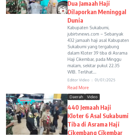
Dua Jamaah Haji
Dilaporkan Meninggal
Dunia
Kabupaten Sukabumi,
jubirtvnews.com – Sebanyak
432 jamaah haji asal Kabupaten
Sukabumi yang tergabung
dalam Kloter 39 tiba di Asrama
Haji Cikembar, pada Minggu
malam, sekitar pukul 22.35
WIB. Terlihat...
Editor Video
01/07/2025
Read More
Daerah
Video
440 Jemaah Haji
Kloter 6 Asal Sukabumi
Tiba di Asrama Haji
Cikembang Cikembar