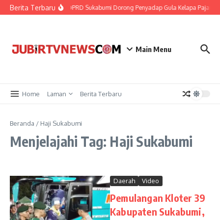
Berita Terbaru
Udar Diri
DPRD Sukabumi Dorong Penyadap Gula Kelapa Pajampan
Main Menu
Home
Laman
Berita Terbaru
Beranda
/
Haji Sukabumi
Menjelajahi Tag: Haji Sukabumi
Daerah
Video
Pemulangan Kloter 39
Kabupaten Sukabumi,