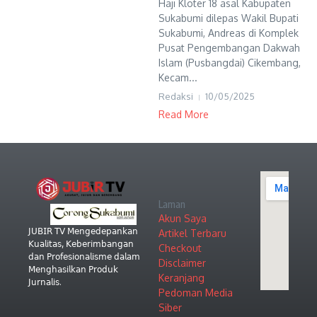
Haji Kloter 18 asal Kabupaten
Sukabumi dilepas Wakil Bupati
Sukabumi, Andreas di Komplek
Pusat Pengembangan Dakwah
Islam (Pusbangdai) Cikembang,
Kecam...
Redaksi
10/05/2025
Read More
Laman
Akun Saya
𝖩𝖴𝖡𝖨𝖱 𝖳𝖵 𝖬𝖾𝗇𝗀𝖾𝖽𝖾𝗉𝖺𝗇𝗄𝖺𝗇
Artikel Terbaru
𝖪𝗎𝖺𝗅𝗂𝗍𝖺𝗌, 𝖪𝖾𝖻𝖾𝗋𝗂𝗆𝖻𝖺𝗇𝗀𝖺𝗇
Checkout
𝖽𝖺𝗇 𝖯𝗋𝗈𝖿𝖾𝗌𝗂𝗈𝗇𝖺𝗅𝗂𝗌𝗆𝖾 𝖽𝖺𝗅𝖺𝗆
Disclaimer
𝖬𝖾𝗇𝗀𝗁𝖺𝗌𝗂𝗅𝗄𝖺𝗇 𝖯𝗋𝗈𝖽𝗎𝗄
Keranjang
𝖩𝗎𝗋𝗇𝖺𝗅𝗂𝗌.
Pedoman Media
Siber